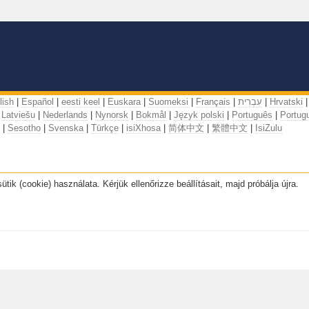
lish
|
Español
|
eesti keel
|
Euskara
|
Suomeksi
|
Français
|
עִבְרִית
|
Hrvatski
|
|
Latviešu
|
Nederlands
|
Nynorsk
|
Bokmål
|
Język polski
|
Português
|
Portugu
|
Sesotho
|
Svenska
|
Türkçe
|
isiXhosa
|
简体中文
|
繁體中文
|
IsiZulu
k (cookie) használata. Kérjük ellenőrizze beállításait, majd próbálja újra.