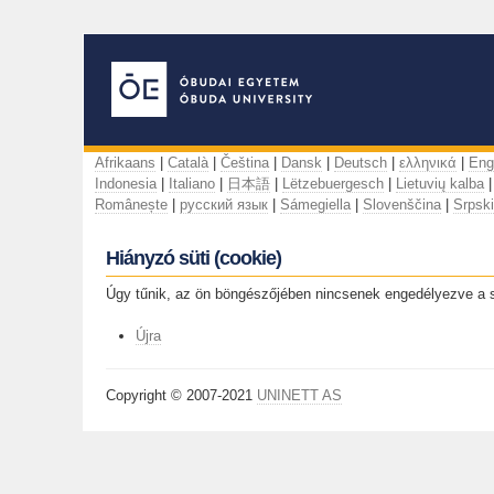
Afrikaans
|
Català
|
Čeština
|
Dansk
|
Deutsch
|
ελληνικά
|
Eng
Indonesia
|
Italiano
|
日本語
|
Lëtzebuergesch
|
Lietuvių kalba
Românește
|
русский язык
|
Sámegiella
|
Slovenščina
|
Srpski
Hiányzó süti (cookie)
Úgy tűnik, az ön böngészőjében nincsenek engedélyezve a süti
Újra
Copyright © 2007-2021
UNINETT AS