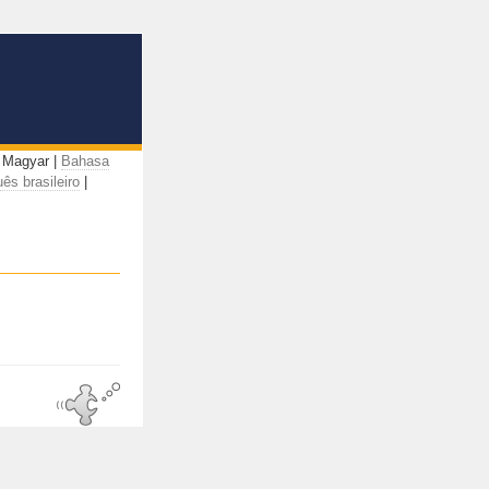
 Magyar |
Bahasa
ês brasileiro
|